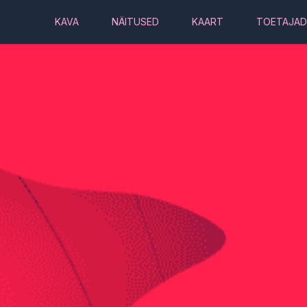
KAVA
NÄITUSED
KAART
TOETAJAD