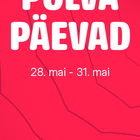
PÄEVAD
28. mai - 31. mai