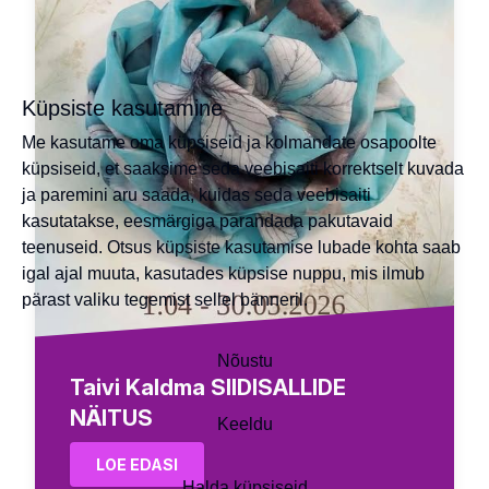
Küpsiste kasutamine
Me kasutame oma küpsiseid ja kolmandate osapoolte
küpsiseid, et saaksime seda veebisaiti korrektselt kuvada
ja paremini aru saada, kuidas seda veebisaiti
kasutatakse, eesmärgiga parandada pakutavaid
teenuseid. Otsus küpsiste kasutamise lubade kohta saab
igal ajal muuta, kasutades küpsise nuppu, mis ilmub
pärast valiku tegemist sellel bänneril.
Nõustu
Taivi Kaldma SIIDISALLIDE
NÄITUS
Keeldu
LOE EDASI
Halda küpsiseid