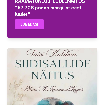
RAAMATUKLUBI LUULENÄITUS
"57 708 päeva märgilist eesti
luulet"
LOE EDASI