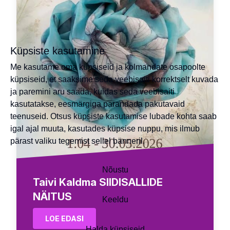
Küpsiste kasutamine
Me kasutame oma küpsiseid ja kolmandate osapoolte
küpsiseid, et saaksime seda veebisaiti korrektselt kuvada
ja paremini aru saada, kuidas seda veebisaiti
kasutatakse, eesmärgiga parandada pakutavaid
teenuseid. Otsus küpsiste kasutamise lubade kohta saab
igal ajal muuta, kasutades küpsise nuppu, mis ilmub
pärast valiku tegemist sellel bänneril.
Nõustu
Taivi Kaldma SIIDISALLIDE
NÄITUS
Keeldu
LOE EDASI
Halda küpsiseid