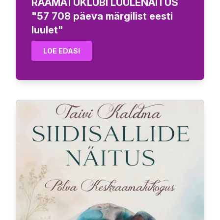
RAAMATUKLUBI LUULENÄITUS
"57 708 päeva märgilist eesti
luulet"
LOE EDASI